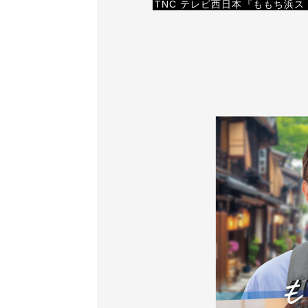
TNC テレビ西日本『ももち浜ス