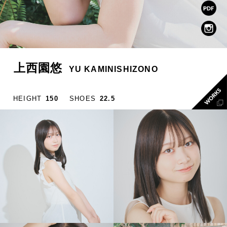
上西園悠
YU KAMINISHIZONO
HEIGHT
150
SHOES
22.5