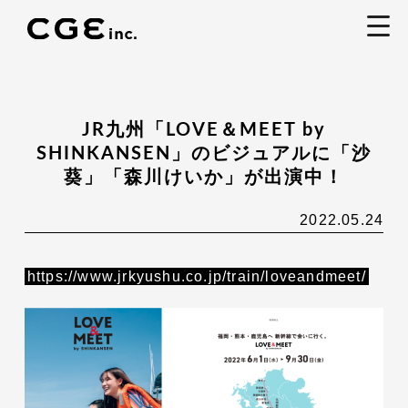
togg
navi
JR九州「LOVE＆MEET by
SHINKANSEN」のビジュアルに「沙
葵」「森川けいか」が出演中！
2022.05.24
https://www.jrkyushu.co.jp/train/loveandmeet/