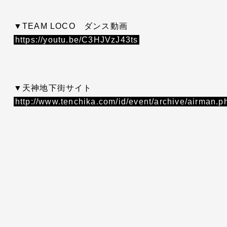
▼TEAM LOCO ダンス動画
https://youtu.be/C3HJVzJ43ts
▼天神地下街サイト
http://www.tenchika.com/id/event/archive/airman.p