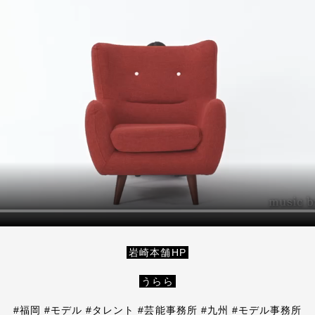
岩崎本舗HP
うらら
#福岡 #モデル #タレント #芸能事務所 #九州 #モデル事務所