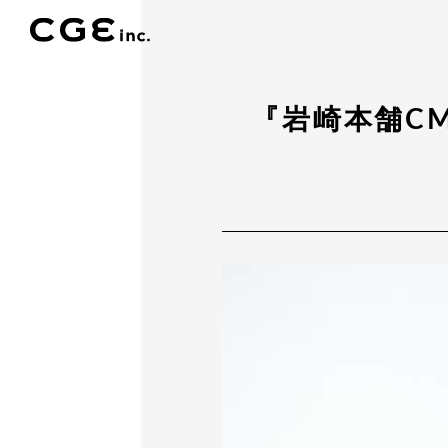
『岩崎本舗C