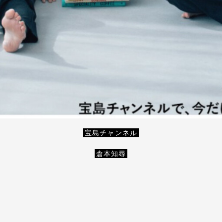
宝島チャンネル
倉本知尋